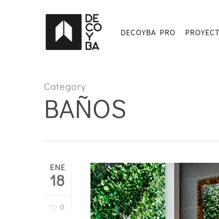
Skip
to
main
DECOYBA PRO
PROYEC
content
Category
BAÑOS
ENE
18
0