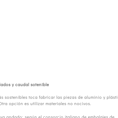
clados y caudal sotenible
 sostenibles toca fabricar las piezas de aluminio y plást
 Otra opción es utilizar materiales no nocivos.
o ya andado: según el consorcio italiano de embalajes de