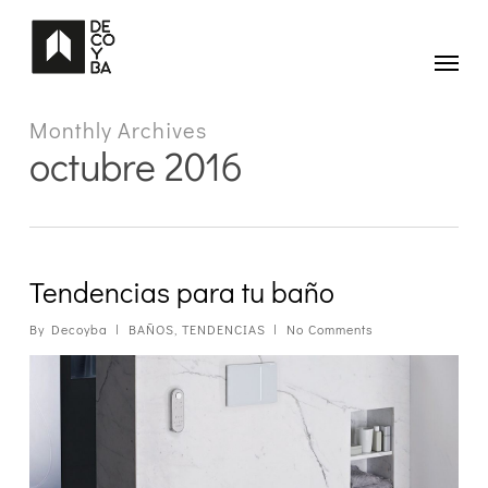
Skip
to
main
Menu
content
Monthly Archives
octubre 2016
Tendencias para tu baño
By
Decoyba
BAÑOS
,
TENDENCIAS
No Comments