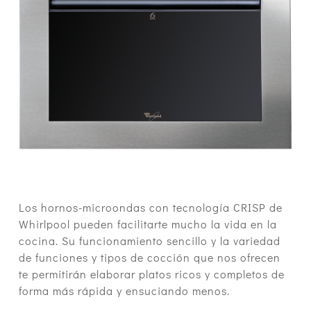
Los hornos-microondas con tecnología CRISP de
Whirlpool pueden facilitarte mucho la vida en la
cocina. Su funcionamiento sencillo y la variedad
de funciones y tipos de cocción que nos ofrecen
te permitirán elaborar platos ricos y completos de
forma más rápida y ensuciando menos.