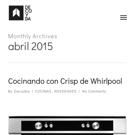
Skip
to
main
Menu
content
Monthly Archives
abril 2015
Cocinando con Crisp de Whirlpool
By
Decoyba
COCINAS
,
NOVEDADES
No Comments