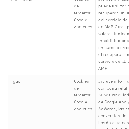
de
puede utilizar 
terceros:
recuperar un I
Google
del servicio de
Analytics
de AMP. Otros 
valores indica
inhabilitacione
en curso o err
al recuperar un
servicio de ID 
AMP.
_gac_
Cookies
Incluye informa
de
campaña relati
terceros:
Si has vincula
Google
de Google Analy
Analytics
AdWords, las e
conversión de 
leerán esta co