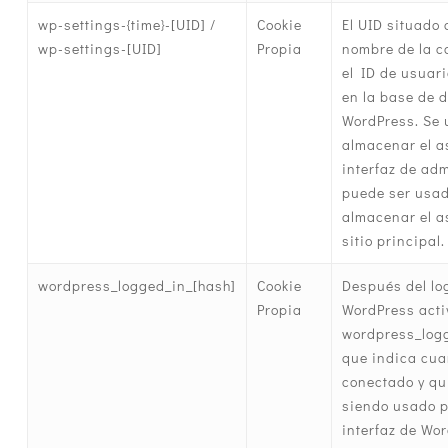
wp-settings-{time}-[UID] /
Cookie
El UID situado a
wp-settings-[UID]
Propia
nombre de la c
el ID de usuar
en la base de 
WordPress. Se 
almacenar el a
interfaz de adm
puede ser usa
almacenar el a
sitio principal.
wordpress_logged_in_[hash]
Cookie
Después del lo
Propia
WordPress acti
wordpress_logg
que indica cua
conectado y qu
siendo usado p
interfaz de Wo