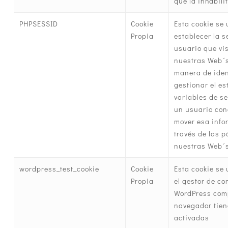
que la inhabilit
PHPSESSID
Cookie
Esta cookie se
Propia
establecer la s
usuario que vi
nuestras Web´
manera de iden
gestionar el es
variables de s
un usuario con
mover esa info
través de las 
nuestras Web´s
wordpress_test_cookie
Cookie
Esta cookie se
Propia
el gestor de co
WordPress comp
navegador tien
activadas