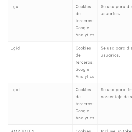
_ga
Cookies
Se usa para dis
de
usuarios.
terceros:
Google
Analytics
_gid
Cookies
Se usa para dis
de
usuarios.
terceros:
Google
Analytics
_gat
Cookies
Se usa para lim
de
porcentaje de s
terceros:
Google
Analytics
AMP_TOKEN
Cookies
Incluye un tok