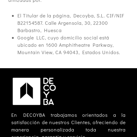
El Titular de la página, Decoyba, S.L. CIF/NIF
B22154587. Calle Argensola, 30, 22300
Barbastro, Huesca
Google LLC, cuyo domicilio social está
ubicado en 1600 Amphitheatre Parkway,
Mountain View, CA 94043, Estados Unidos.
En DECOYBA trabajamos orientados a la
satisfacción de nuestros Clientes, ofreciendo de
manera personalizada toda nuestra
experiencia, garantía y servicio.