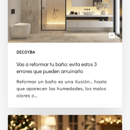
evita
estos
3
errores
que
pueden
arruinarlo
DECOYBA
Vas a reformar tu baño: evita estos 3
errores que pueden arruinarlo
Reformar un baño es una ilusión… hasta
que aparecen las humedades, los malos
olores o…
Un
hogar