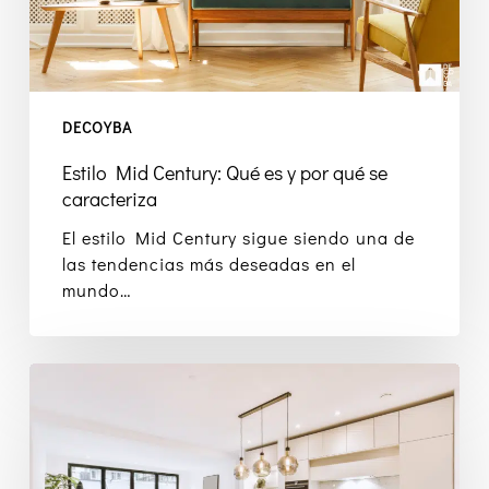
se
caracteriza
DECOYBA
Estilo Mid Century: Qué es y por qué se
caracteriza
El estilo Mid Century sigue siendo una de
las tendencias más deseadas en el
mundo…
Ideas
de
decoración
para
cocinas