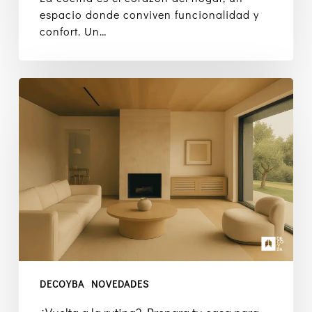
espacio donde conviven funcionalidad y
confort. Un…
¿Vuelta
a
la
rutina?
Prepara
tu
casa
para
un
septiembre
más
funcional.
DECOYBA
NOVEDADES