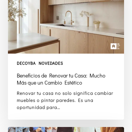
tu
Casa:
Mucho
Más
que
un
Cambio
Estético
DECOYBA
NOVEDADES
Beneficios de Renovar tu Casa: Mucho
Más que un Cambio Estético
Renovar tu casa no solo significa cambiar
muebles o pintar paredes. Es una
oportunidad para…
Un