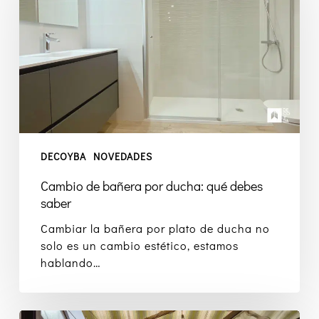
por
ducha:
qué
debes
saber
DECOYBA
NOVEDADES
Cambio de bañera por ducha: qué debes
saber
Cambiar la bañera por plato de ducha no
solo es un cambio estético, estamos
hablando…
¿Cómo