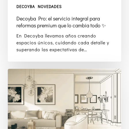
todo
DECOYBA
NOVEDADES
✨
Decoyba Pro: el servicio integral para
reformas premium que lo cambia todo ✨
En Decoyba llevamos años creando
espacios únicos, cuidando cada detalle y
superando las expectativas de…
¿Por
qué
las
reformas
ya
no
se
hacen
como