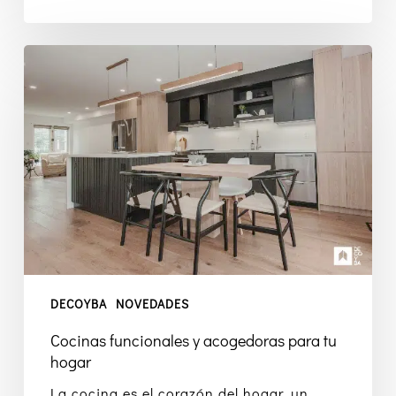
Cocinas
funcionales
y
acogedoras
para
tu
hogar
DECOYBA
NOVEDADES
Cocinas funcionales y acogedoras para tu
hogar
La cocina es el corazón del hogar, un