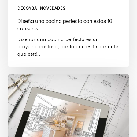
DECOYBA
NOVEDADES
Diseña una cocina perfecta con estos 10
consejos
Diseñar una cocina perfecta es un
proyecto costoso, por lo que es importante
que esté…
Evita
estos
errores
en
tu
reforma
integral