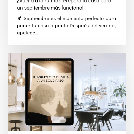
¿Vuelta a la rutina? Prepara tu casa para
un septiembre más funcional.
🍂 Septiembre es el momento perfecto para
poner tu casa a punto.Después del verano,
apetece…
Decoyba
Pro:
el
servicio
integral
para
reformas
premium
que
lo
cambia