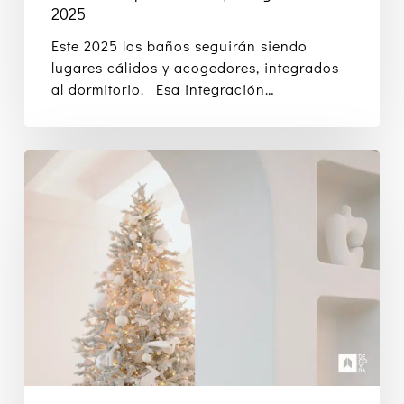
2025
Este 2025 los baños seguirán siendo
lugares cálidos y acogedores, integrados
al dormitorio. Esa integración…
Cómo
volver
a
la
rutina
después
de
las
fiestas
de
Navidad