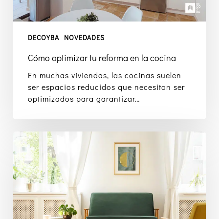
DECOYBA
NOVEDADES
Cómo optimizar tu reforma en la cocina
En muchas viviendas, las cocinas suelen
ser espacios reducidos que necesitan ser
optimizados para garantizar…
Estilo
Mid
Century:
Qué
es
y
por
qué