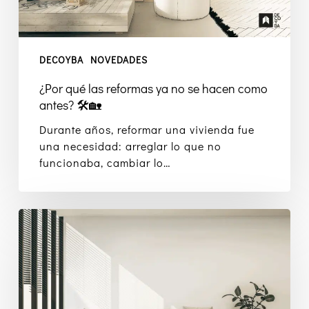
antes?
🛠️
🏡
DECOYBA
NOVEDADES
¿Por qué las reformas ya no se hacen como
antes? 🛠️🏡
Durante años, reformar una vivienda fue
una necesidad: arreglar lo que no
funcionaba, cambiar lo…
5
Mejoras
para
tu
Hogar
Ideales