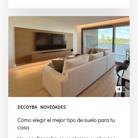
Cómo
elegir
el
mejor
tipo
de
suelo
para
tu
casa
DECOYBA
NOVEDADES
Cómo elegir el mejor tipo de suelo para tu
casa