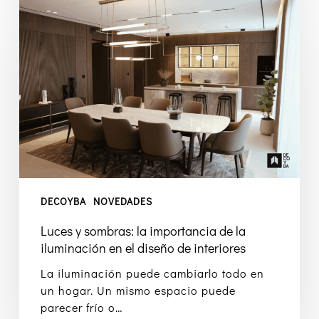
y
sombras:
la
importancia
de
la
iluminación
en
el
diseño
de
DECOYBA
NOVEDADES
interiores
Luces y sombras: la importancia de la
iluminación en el diseño de interiores
La iluminación puede cambiarlo todo en
un hogar. Un mismo espacio puede
parecer frío o…