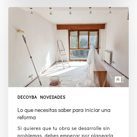
Lo
que
necesitas
saber
para
iniciar
una
reforma
DECOYBA
NOVEDADES
Lo que necesitas saber para iniciar una
reforma
Si quieres que tu obra se desarrolle sin
problemas, debes empezar por planearla