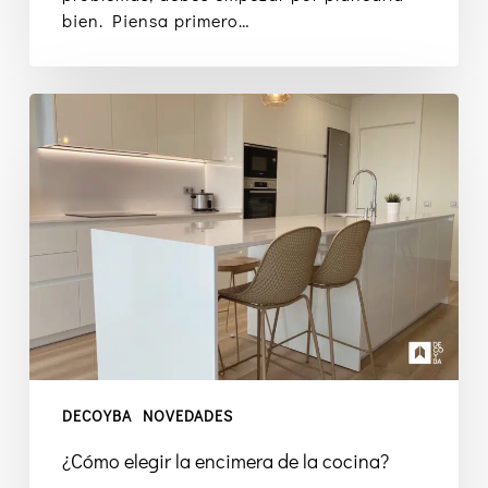
bien. Piensa primero…
¿Cómo
elegir
la
encimera
de
la
cocina?
DECOYBA
NOVEDADES
¿Cómo elegir la encimera de la cocina?