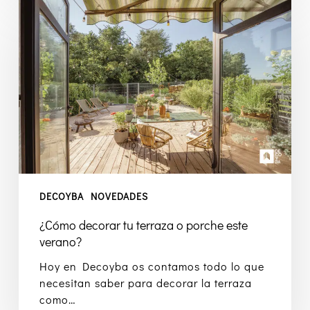
decorar
tu
terraza
o
porche
este
verano?
DECOYBA
NOVEDADES
¿Cómo decorar tu terraza o porche este
verano?
Hoy en Decoyba os contamos todo lo que
necesitan saber para decorar la terraza
como…