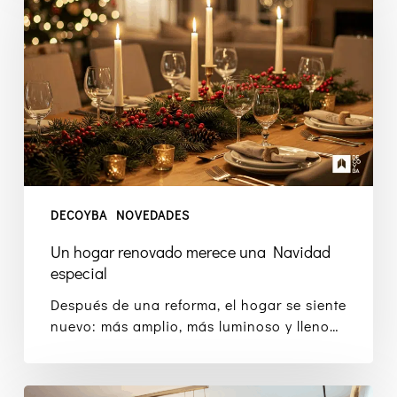
renovado
merece
una
Navidad
especial
DECOYBA
NOVEDADES
Un hogar renovado merece una Navidad
especial
Después de una reforma, el hogar se siente
nuevo: más amplio, más luminoso y lleno…
Luces