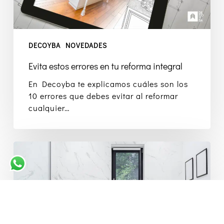
DECOYBA
NOVEDADES
Evita estos errores en tu reforma integral
En Decoyba te explicamos cuáles son los
10 errores que debes evitar al reformar
cualquier…
Claves
para
elegir
los
azulejos
del
baño