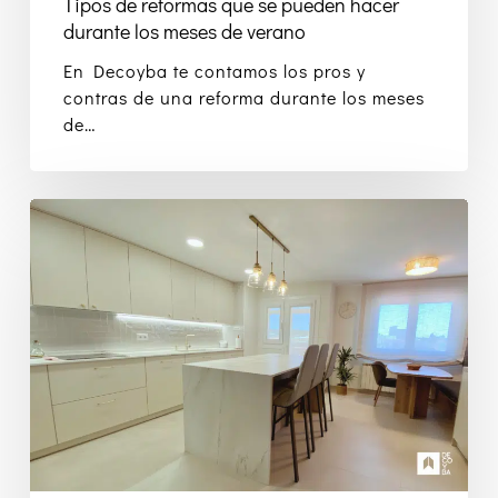
Tipos de reformas que se pueden hacer
durante los meses de verano
En Decoyba te contamos los pros y
contras de una reforma durante los meses
de…
Diseña
una
cocina
perfecta
con
estos
10
consejos