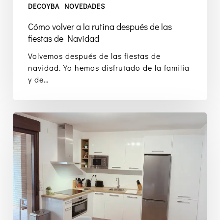
DECOYBA
NOVEDADES
Cómo volver a la rutina después de las
fiestas de Navidad
Volvemos después de las fiestas de
navidad. Ya hemos disfrutado de la familia
y de…
Cómo
optimizar
tu
reforma
en
la
cocina