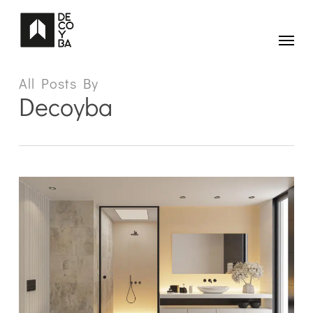
Skip
to
main
Menu
content
All Posts By
Decoyba