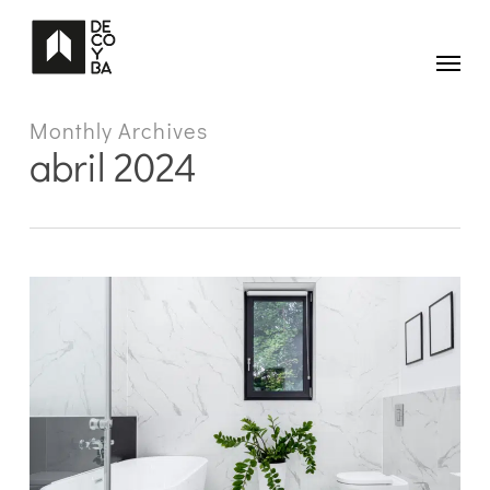
Skip
to
main
Menu
content
Monthly Archives
abril 2024