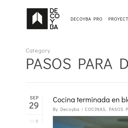
Skip
to
main
DECOYBA PRO
PROYEC
content
Category
PASOS PARA D
SEP
Cocina terminada en b
29
By
Decoyba
COCINAS
,
PASOS 
0