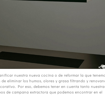
anificar nuestra nueva cocina o de reformar la que tenem
de eliminar los humos, olores y grasa filtrando y renova
ecorativo. Por eso, debemos tener en cuenta tanto nuestra
ipos de campana extractora que podemos encontrar en el