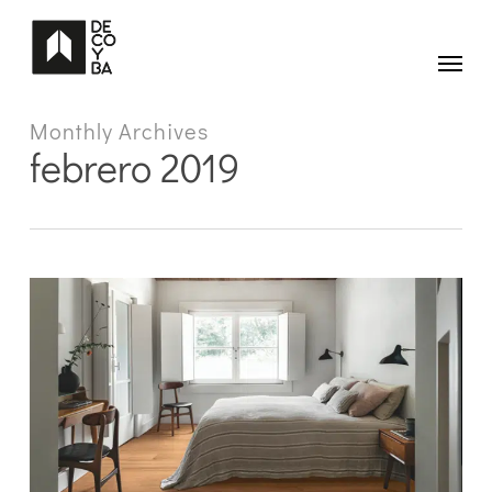
Skip
to
main
Menu
content
Monthly Archives
febrero 2019