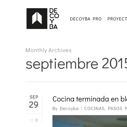
Skip
to
main
DECOYBA PRO
PROYEC
content
Monthly Archives
septiembre 201
SEP
Cocina terminada en b
29
By
Decoyba
COCINAS
,
PASOS 
0