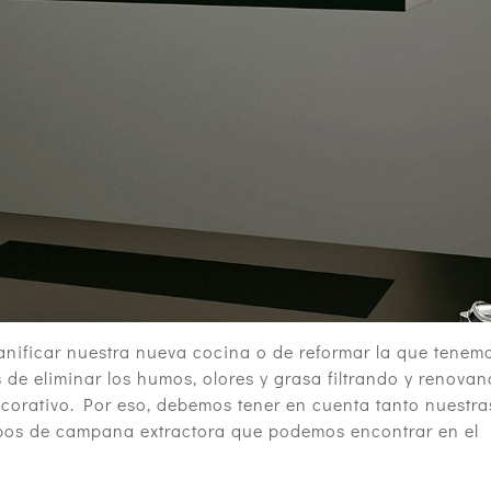
anificar nuestra nueva cocina o de reformar la que tenem
de eliminar los humos, olores y grasa filtrando y renova
ecorativo. Por eso, debemos tener en cuenta tanto nuestra
ipos de campana extractora que podemos encontrar en el