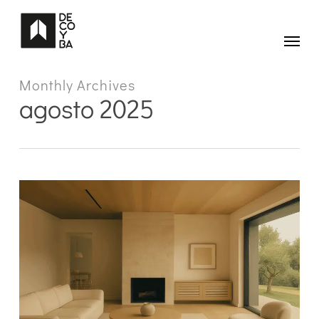
Skip
to
main
Menu
content
Monthly Archives
agosto 2025