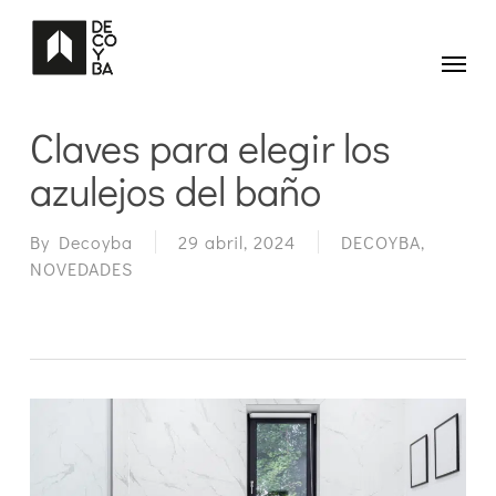
Skip
to
main
Menu
content
Claves para elegir los
azulejos del baño
By
Decoyba
29 abril, 2024
DECOYBA
,
NOVEDADES