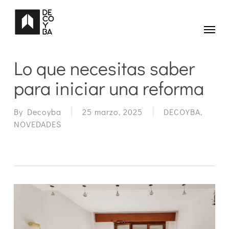
Skip
to
main
Menu
content
Lo que necesitas saber
para iniciar una reforma
By
Decoyba
25 marzo, 2025
DECOYBA
,
NOVEDADES