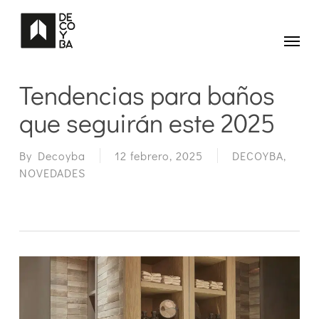
Skip
to
main
Menu
content
Tendencias para baños
que seguirán este 2025
By
Decoyba
12 febrero, 2025
DECOYBA
,
NOVEDADES