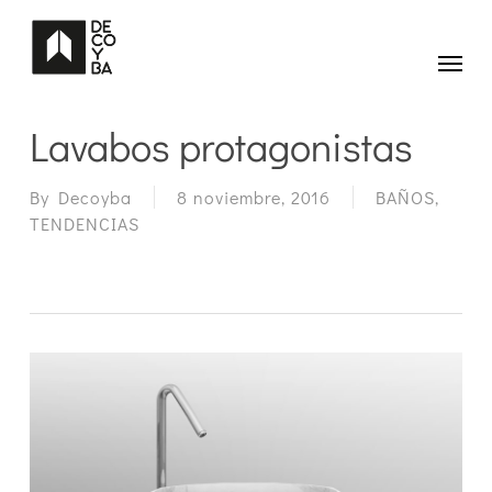
Skip
to
main
Menu
content
Lavabos protagonistas
By
Decoyba
8 noviembre, 2016
BAÑOS
,
TENDENCIAS