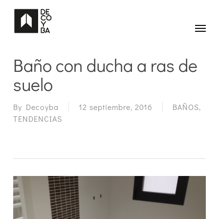
Skip
to
main
Menu
content
Baño con ducha a ras de
suelo
By
Decoyba
12 septiembre, 2016
BAÑOS
,
TENDENCIAS