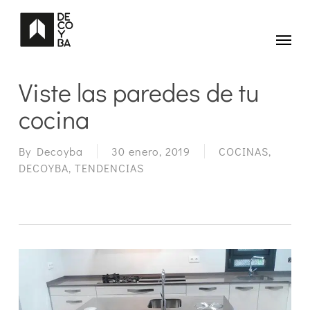
Skip
to
main
Menu
content
Viste las paredes de tu
cocina
By
Decoyba
30 enero, 2019
COCINAS
,
DECOYBA
,
TENDENCIAS