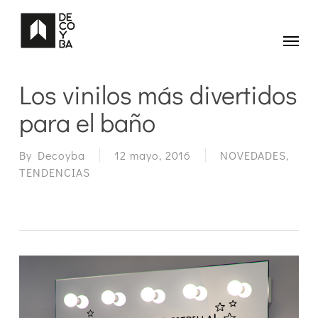
Skip
to
main
Menu
content
Los vinilos más divertidos
para el baño
By
Decoyba
12 mayo, 2016
NOVEDADES
,
TENDENCIAS