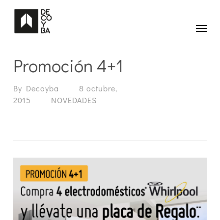
Skip
to
main
Menu
content
Promoción 4+1
By
Decoyba
8 octubre,
2015
NOVEDADES