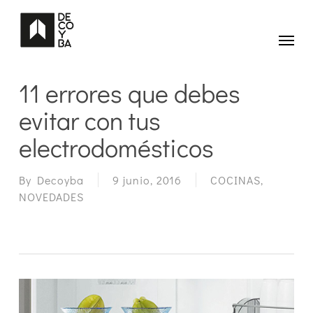
Skip
to
main
Menu
content
11 errores que debes
evitar con tus
electrodomésticos
By
Decoyba
9 junio, 2016
COCINAS
,
NOVEDADES