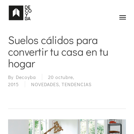
Skip
to
main
Menu
content
Suelos cálidos para
convertir tu casa en tu
hogar
By
Decoyba
20 octubre,
2015
NOVEDADES
,
TENDENCIAS