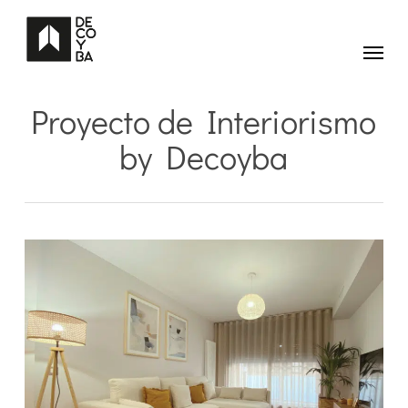
Skip
to
main
Menu
content
Proyecto de Interiorismo
by Decoyba