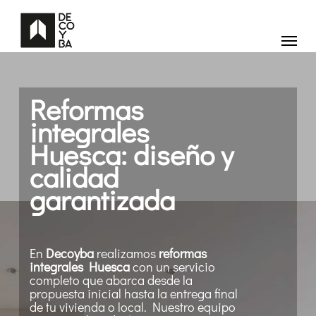
Skip
to
main
Menu
content
Reformas
integrales
Huesca: diseño y
calidad
garantizada
En
Decoyba
realizamos
reformas
integrales Huesca
con un servicio
completo que abarca desde la
propuesta inicial hasta la entrega final
de tu vivienda o local. Nuestro equipo