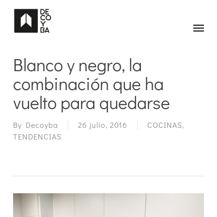
Skip
to
main
Menu
content
Blanco y negro, la
combinación que ha
vuelto para quedarse
By
Decoyba
26 julio, 2016
COCINAS
,
TENDENCIAS