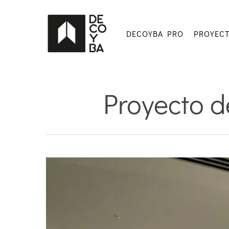
Skip
to
main
DECOYBA PRO
PROYEC
content
Proyecto d