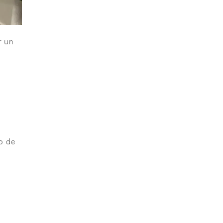
r un
o de