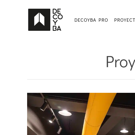
Skip
to
main
DECOYBA PRO
PROYEC
content
Proy